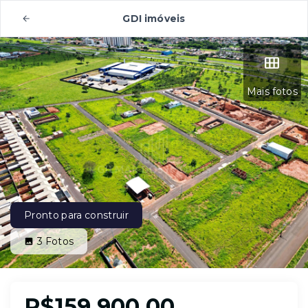
GDI imóveis
Mais fotos
Pronto para construir
3
Fotos
R$159.900,00