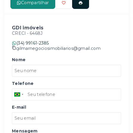
Compartilhar
GDI imóveis
CRECI -
6468J
(34) 99161-2385
gilmarnegociosimobiliarios@gmail.com
Nome
Telefone
E-mail
Mensagem