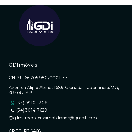
GDI imóveis
CNPJ - 66.205.980/0001-77
Avenida Alípio Abrão, 1685, Granada - Uberlândia/MG,
38408-758
(34) 99161-2385
(34) 3014-7629
gilmarnegociosimobiliarios@gmail.com
CRECI PJ 6468