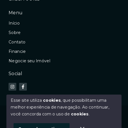
Menu
Início
Sobre
Contato
Financie
Negocie seu Imóvel
Social
Esse site utiliza
cookies
, que possibilitam uma
melhor experiência de navegação.
Ao continuar,
© Copyright 2026 - GDI imóveis - Todos os direitos
você concorda com o uso de
cookies
.
reservados