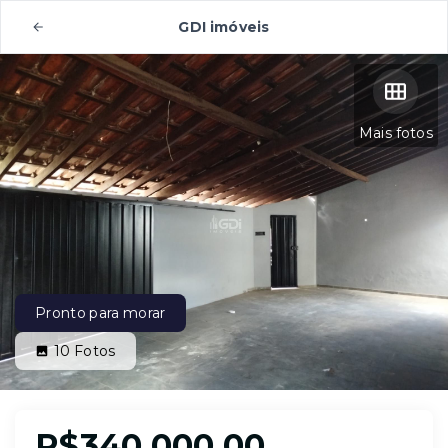
GDI imóveis
Mais fotos
Pronto para morar
10
Fotos
R$340.000,00