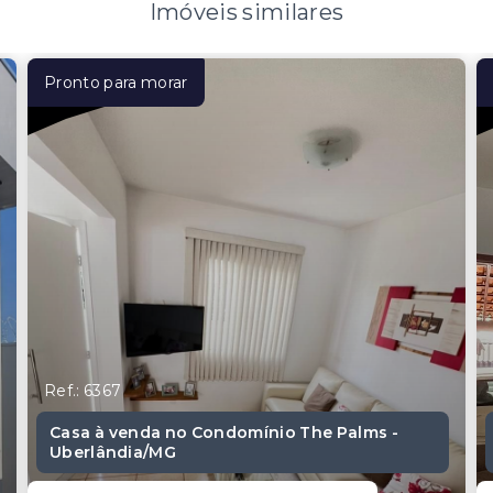
Imóveis similares
Pronto para morar
Ref.: 6367
Casa à venda no Condomínio The Palms -
Uberlândia/MG