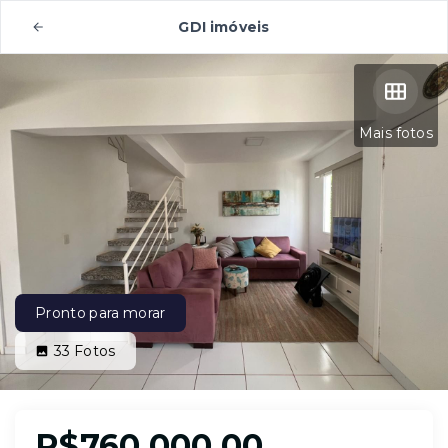
GDI imóveis
Mais fotos
Pronto para morar
33
Fotos
R$760.000,00