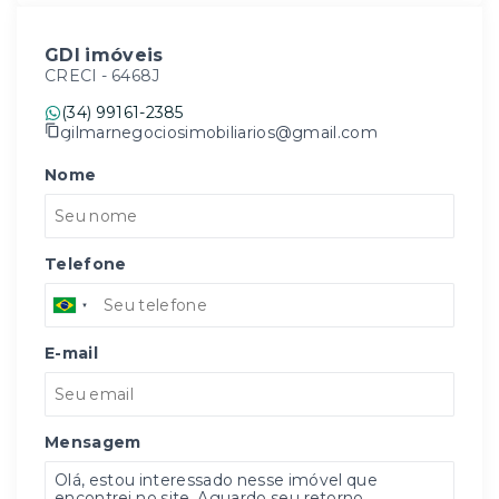
GDI imóveis
CRECI -
6468J
(34) 99161-2385
gilmarnegociosimobiliarios@gmail.com
Nome
Telefone
E-mail
Mensagem