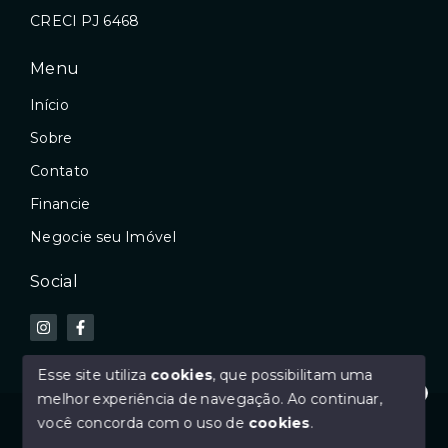
CRECI PJ 6468
Menu
Início
Sobre
Contato
Financie
Negocie seu Imóvel
Social
Esse site utiliza
cookies
, que possibilitam uma
melhor experiência de navegação.
Ao continuar,
Olá! Estamos disponíveis para te ajudar.
© Copyright 2026 - GDI imóveis - Todos os direitos
você concorda com o uso de
cookies
.
reservados