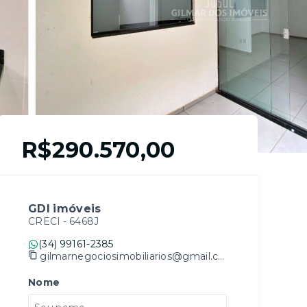
R$290.570,00
GDI imóveis
CRECI -
6468J
(34) 99161-2385
gilmarnegociosimobiliarios@gmail.com
Nome