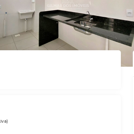
tiva
)