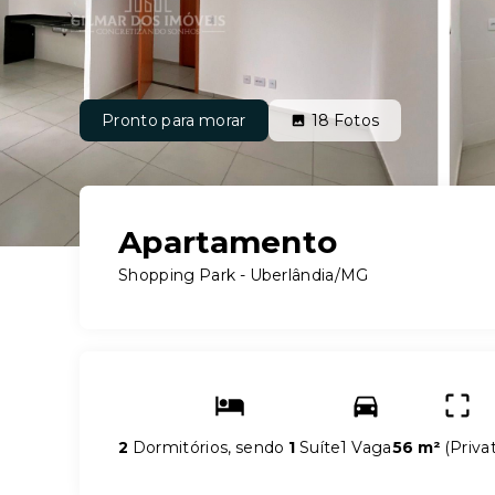
Pronto para morar
18
Fotos
Apartamento
Shopping Park - Uberlândia/MG
2
Dormitórios, sendo
1
Suíte
1 Vaga
56 m²
(
Priva