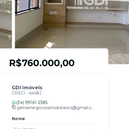
R$760.000,00
GDI imóveis
CRECI -
6468J
(34) 99161-2385
gilmarnegociosimobiliarios@gmail.com
Nome