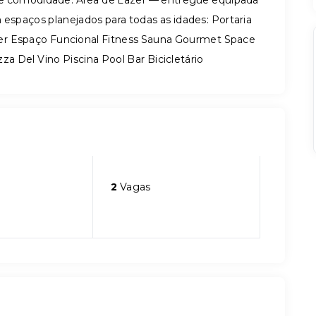
de e comodidade. Área de Lazer — entregue equipada
 espaços planejados para todas as idades: Portaria
er Espaço Funcional Fitness Sauna Gourmet Space
a Del Vino Piscina Pool Bar Bicicletário
2
Vagas