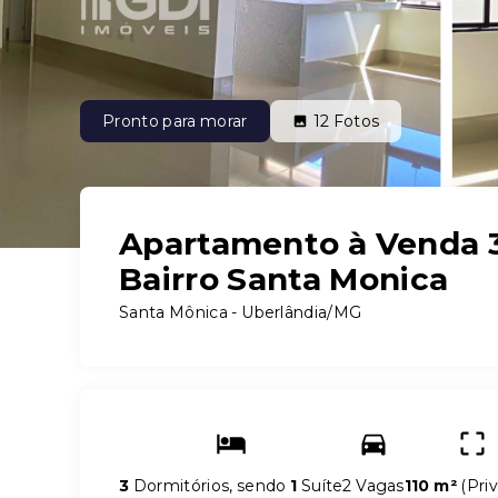
Pronto para morar
12
Fotos
Apartamento à Venda 3 
Bairro Santa Monica
Santa Mônica - Uberlândia/MG
3
Dormitórios, sendo
1
Suíte
2 Vagas
110 m²
(
Priv