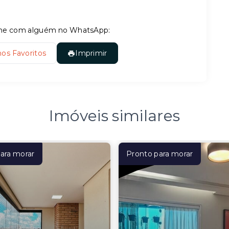
tilhe com alguém no WhatsApp:
nos Favoritos
Imprimir
Imóveis similares
ara morar
Pronto para morar