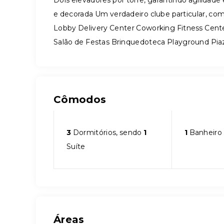
Dois elevadores por torre, garantindo agilida
e decorada Um verdadeiro clube particular, com
Lobby Delivery Center Coworking Fitness Cent
Salão de Festas Brinquedoteca Playground Piazz
Cômodos
3
Dormitórios, sendo
1
1
Banheiro
Suíte
Áreas