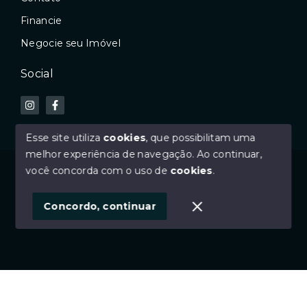
Financie
Negocie seu Imóvel
Social
Esse site utiliza
cookies
, que possibilitam uma
melhor experiência de navegação.
Ao continuar,
© Copyright 2026 - GDI imóveis - Todos os direitos
você concorda com o uso de
cookies
.
reservados
Concordo, continuar
SITE PARA IMOBILIARIA
Início
Histórico
Favoritos