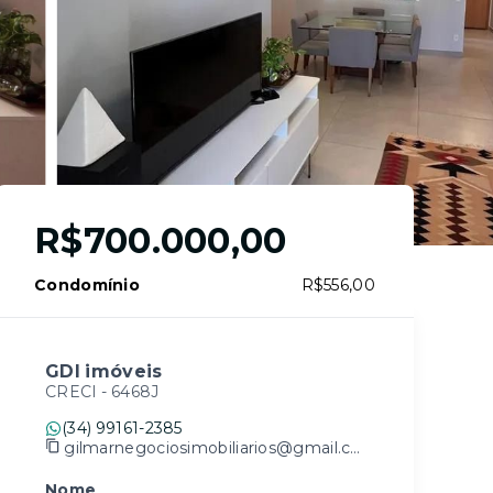
R$700.000,00
Condomínio
R$556,00
GDI imóveis
CRECI -
6468J
(34) 99161-2385
gilmarnegociosimobiliarios@gmail.com
Nome