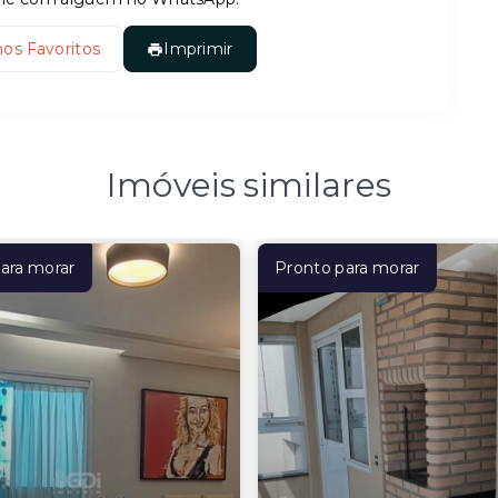
nos Favoritos
Imprimir
Imóveis similares
ara morar
Pronto para morar