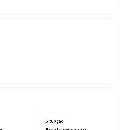
Situação:
al
Pronto para morar