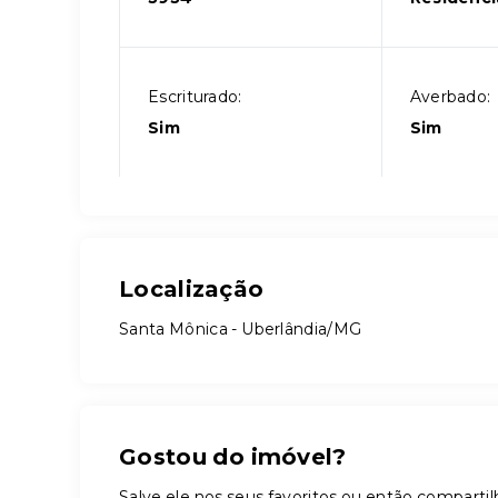
Escriturado:
Averbado:
Sim
Sim
Localização
Santa Mônica - Uberlândia/MG
Gostou do imóvel?
Salve ele nos seus favoritos ou então compar