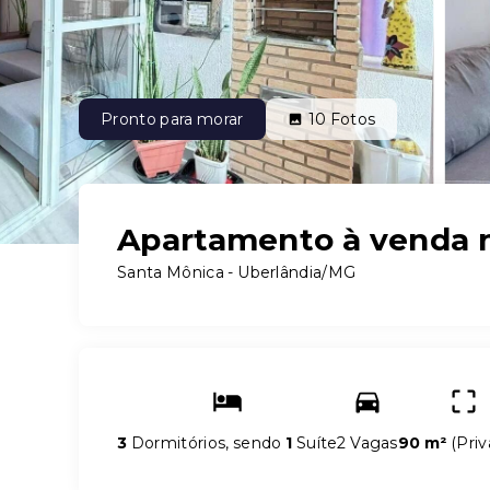
Pronto para morar
10
Fotos
Apartamento à venda n
Santa Mônica - Uberlândia/MG
3
Dormitórios, sendo
1
Suíte
2 Vagas
90 m²
(
Priv