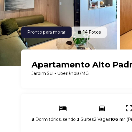
Pronto para morar
14
Fotos
Apartamento Alto Pad
Jardim Sul - Uberlândia/MG
3
Dormitórios, sendo
3
Suítes
2 Vagas
106 m²
(
Pr