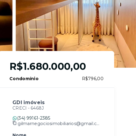
R$1.680.000,00
Condomínio
R$796,00
GDI imóveis
CRECI -
6468J
(34) 99161-2385
gilmarnegociosimobiliarios@gmail.com
Nome