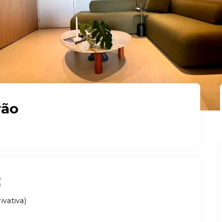
rão
ivativa
)