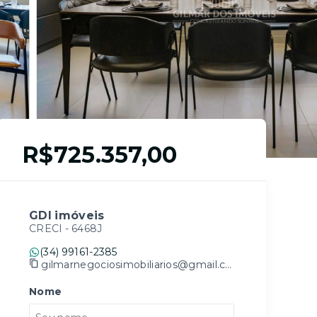
R$725.357,00
GDI imóveis
CRECI -
6468J
(34) 99161-2385
gilmarnegociosimobiliarios@gmail.com
Nome