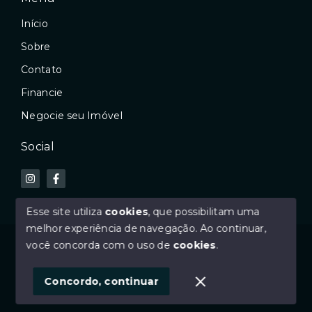
Início
Sobre
Contato
Financie
Negocie seu Imóvel
Social
Esse site utiliza
cookies
, que possibilitam uma
melhor experiência de navegação.
Ao continuar,
© Copyright 2026 - GDI imóveis - Todos os direitos
você concorda com o uso de
cookies
.
reservados
Concordo, continuar
SITE PARA IMOBILIARIA